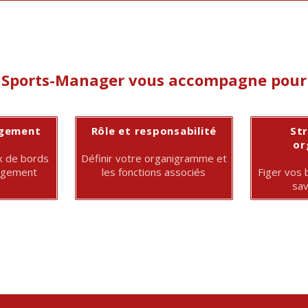
Sports-Manager vous accompagne pour
agement
Rôle et responsabilité
St
or
ux de bords
Définir votre organigramme et
nagement
les fonctions associés
Figer vos 
sav