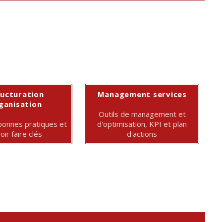
ructuration
Management services
ganisation
Outils de management et
bonnes pratiques et
d'optimisation, KPI et plan
oir faire clés
d'actions