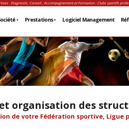
ves . Diagnostic, Conseil , Accompagnement et Formation : Clubs sportifs profes
Société
Prestations
Logiciel Management
Réf
 organisation des struct
ion de votre Fédération sportive, Ligue p