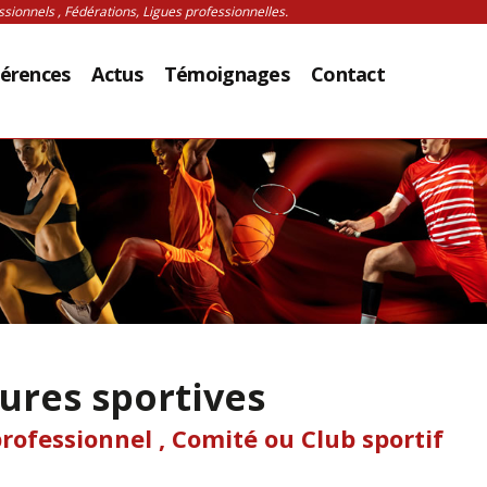
sionnels , Fédérations, Ligues professionnelles.
érences
Actus
Témoignages
Contact
ures sportives
rofessionnel , Comité ou Club sportif