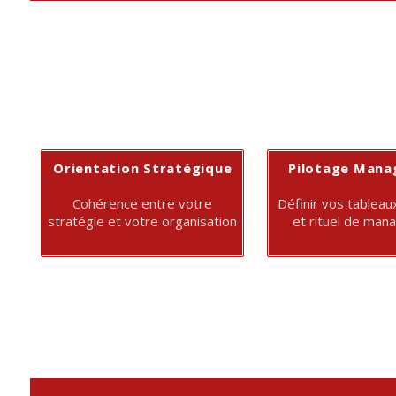
Orientation Stratégique
Pilotage Man
Cohérence entre votre
Définir vos tablea
stratégie et votre organisation
et rituel de ma